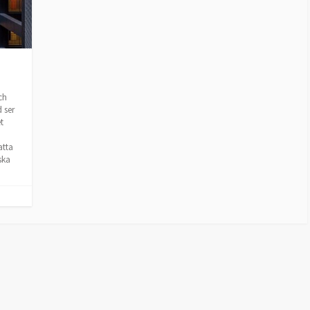
ch
 ser
t
atta
ska