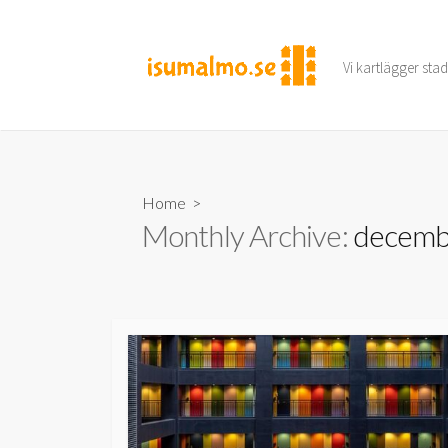
Skip
to
content
Vi kartlägger sta
Home
>
Monthly Archive:
decemb