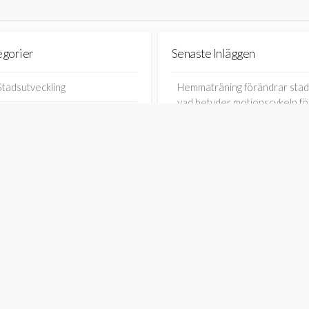
egorier
Senaste Inläggen
Stadsutveckling
Hemmaträning förändrar stad
vad betyder motionscykeln fö
bostäder, kontor och
leveranser?
Kontorslandskapets roll i
modern stadsplanering – från
CBD till kreativa hubbar
Logistik i stadsutveckling – Hu
smarta transportlösningar
formar framtidens städer
Cirkulär ekonomi i stadsplane
– Så kan återbruk forma