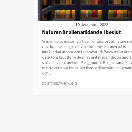
10 december 2022
Naturen är allenarådande i beslut
Vi människor måste hela tiden förhålla oss till naturen o
dess förutsättningar var vi än kommer. Naturen på Island
inte likadan ut som den i Gibraltar. På första stället är de
dessutom kallt större delen av året medan det på andra
stället är varmt året om. Berggrunden Berg är sammans
mineraler i stora block. Det finns sedimentära, magmati
och...
CATEGORIES
STADSUTVECKLING