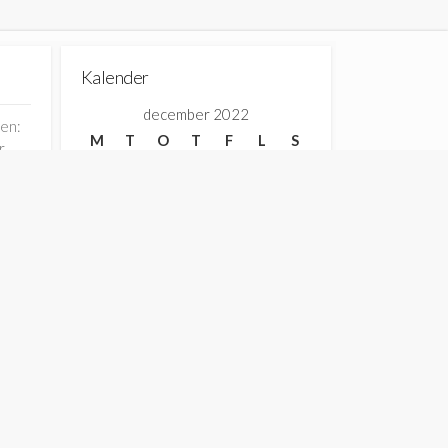
Kalender
december 2022
en:
M
T
O
T
F
L
S
r
1
2
3
4
5
6
7
8
9
10
11
12
13
14
15
16
17
18
19
20
21
22
23
24
25
26
27
28
29
30
31
« nov
feb »
r
ring