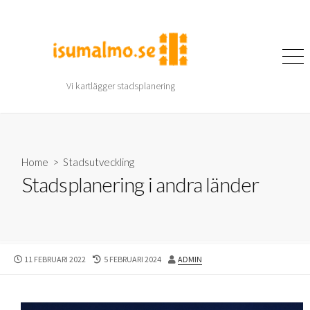
Skip
to
content
Search
Men
Toggle
Vi kartlägger stadsplanering
Home
>
Stadsutveckling
Stadsplanering i andra länder
PUBLISHED
LAST
AUTHOR
11 FEBRUARI 2022
5 FEBRUARI 2024
ADMIN
DATE
MODIFIED
DATE