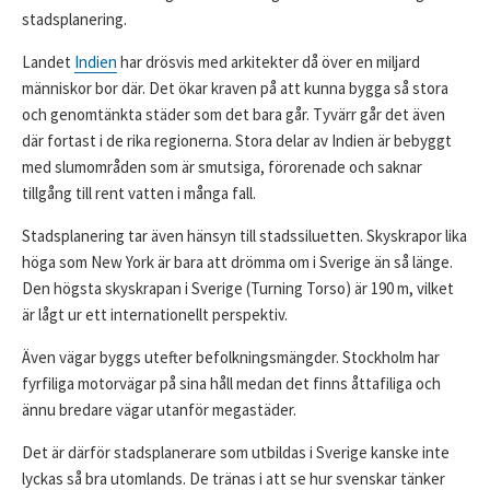
stadsplanering.
Landet
Indien
har drösvis med arkitekter då över en miljard
människor bor där. Det ökar kraven på att kunna bygga så stora
och genomtänkta städer som det bara går. Tyvärr går det även
där fortast i de rika regionerna. Stora delar av Indien är bebyggt
med slumområden som är smutsiga, förorenade och saknar
tillgång till rent vatten i många fall.
Stadsplanering tar även hänsyn till stadssiluetten. Skyskrapor lika
höga som New York är bara att drömma om i Sverige än så länge.
Den högsta skyskrapan i Sverige (Turning Torso) är 190 m, vilket
är lågt ur ett internationellt perspektiv.
Även vägar byggs utefter befolkningsmängder. Stockholm har
fyrfiliga motorvägar på sina håll medan det finns åttafiliga och
ännu bredare vägar utanför megastäder.
Det är därför stadsplanerare som utbildas i Sverige kanske inte
lyckas så bra utomlands. De tränas i att se hur svenskar tänker